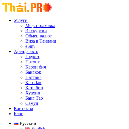
Услуги
Мед. страховка
Экскурсии
Обмен валют
Виза в Таиланд
eSim
Аренда авто
Пхукет
Патонг
Карон бич
Бангкок
Паттайя
Као Лак
Ката бич
Хуахин
Банг Тао
Самуи
Контакты
Блог
Русский
English