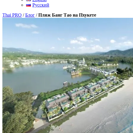
Русский
Thai PRO
/
Блог
/
Пляж Банг Тао на Пхукете